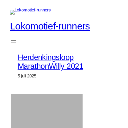
Spring
naar
de
Lokomotief-runners
inhoud
Herdenkingsloop
MarathonWilly 2021
5 juli 2025