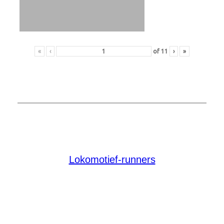
«
‹
of
11
›
»
Lokomotief-runners